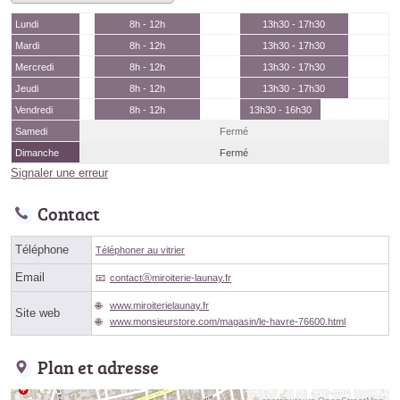
Lundi
8h - 12h
13h30 - 17h30
Mardi
8h - 12h
13h30 - 17h30
Mercredi
8h - 12h
13h30 - 17h30
Jeudi
8h - 12h
13h30 - 17h30
Vendredi
8h - 12h
13h30 - 16h30
Samedi
Fermé
Dimanche
Fermé
Signaler une erreur
Contact
Téléphone
Téléphoner au vitrier
Email
contactⓐmiroiterie-launay.fr
www.miroiterielaunay.fr
Site web
www.monsieurstore.com/magasin/le-havre-76600.html
Plan et adresse