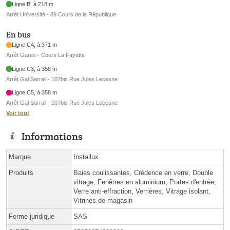
Ligne B, à 218 m
Arrêt Université - 89 Cours de la République
En bus
Ligne C4, à 371 m
Arrêt Gares - Cours La Fayette
Ligne C3, à 358 m
Arrêt Gal Sarrail - 107bis Rue Jules Lecesne
Ligne C5, à 358 m
Arrêt Gal Sarrail - 107bis Rue Jules Lecesne
Voir tout
Informations
Marque
Installux
Produits
Baies coulissantes, Crédence en verre, Double
vitrage, Fenêtres en aluminium, Portes d'entrée,
Verre anti-effraction, Verrières, Vitrage isolant,
Vitrines de magasin
Forme juridique
SAS