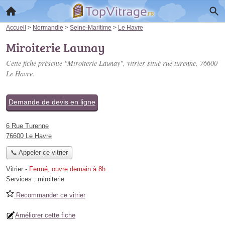
Accueil
>
Normandie
>
Seine-Maritime
>
Le Havre
Miroiterie Launay
Cette fiche présente "Miroiterie Launay", vitrier situé
rue turenne
, 76600
Le Havre.
Demande de devis en ligne
6 Rue Turenne
76600 Le Havre
📞 Appeler ce vitrier
Vitrier
-
Fermé, ouvre demain à 8h
Services :
miroiterie
Recommander ce vitrier
Améliorer cette fiche