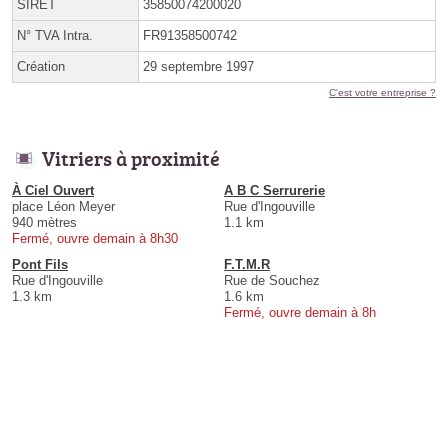
SIRET
35850074200020
N° TVA Intra.
FR91358500742
Création
29 septembre 1997
C'est votre entreprise ?
Vitriers à proximité
À Ciel Ouvert
A B C Serrurerie
place Léon Meyer
Rue d'Ingouville
940 mètres
1.1 km
Fermé, ouvre demain à 8h30
Pont Fils
F.T.M.R
Rue d'Ingouville
Rue de Souchez
1.3 km
1.6 km
Fermé, ouvre demain à 8h