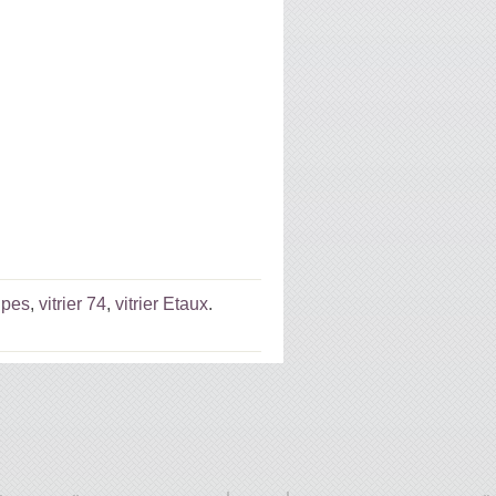
lpes
,
vitrier 74
,
vitrier Etaux
.