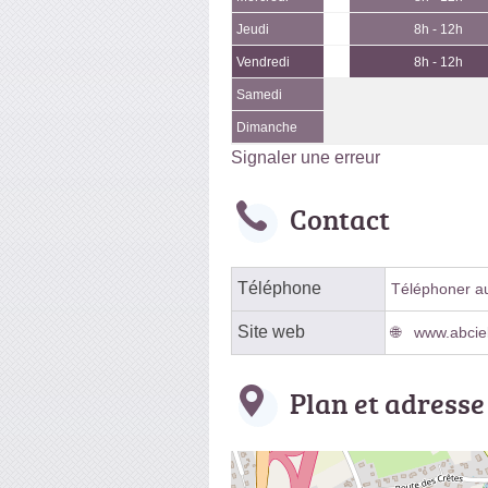
Jeudi
8h - 12h
Vendredi
8h - 12h
Samedi
Dimanche
Signaler une erreur
Contact
Téléphone
Téléphoner au 
Site web
www.abcie
Plan et adresse