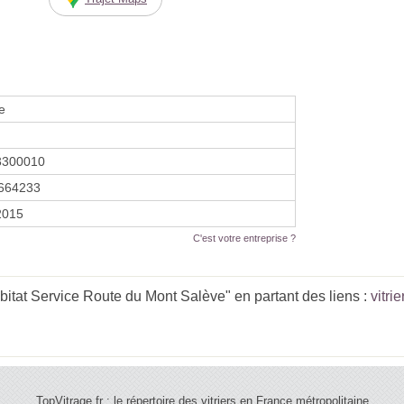
e
3300010
664233
 2015
C'est votre entreprise ?
itat Service Route du Mont Salève" en partant des liens :
vitr
TopVitrage.fr : le répertoire des vitriers en France métropolitaine