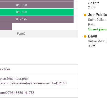
Gaillard
8h - 19h
7 km
8h - 19h
Joe Peintu
Saint-Julien
8h - 19h
9 km
Ouvert jusqu
Fermé
Bayit
Vétraz-Mont
9 km
vitrier
ice.fr/contact.php
in.com/in/saleve-habitat-service-01a412140
.com/279643659141758