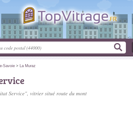
e-Savoie
>
La Muraz
ervice
tat Service", vitrier situé
route du mont