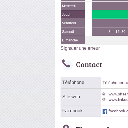
Mercredi
Jeudi
Vendredi
Samedi
8h - 12h30
Dimanche
Signaler une erreur
Contact
Téléphone
Téléphoner au 
www.shserv
Site web
www.linked
Facebook
facebook