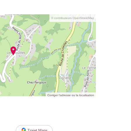
© contributeurs OpenStreetMap
Corriger l’adresse ou la localisation
Trajet Maps