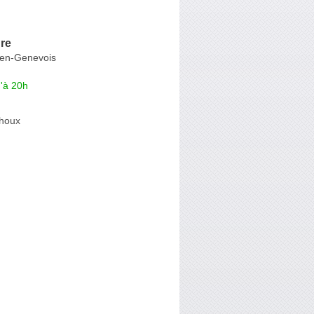
re
-en-Genevois
'à 20h
houx