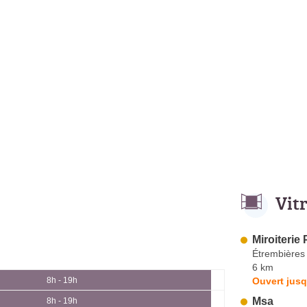
Vit
Miroiterie 
Étrembières
6 km
Ouvert jusq
8h - 19h
Msa
8h - 19h