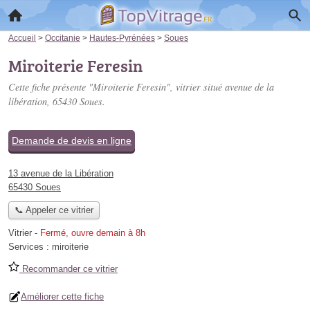
Accueil
>
Occitanie
>
Hautes-Pyrénées
>
Soues
Miroiterie Feresin
Cette fiche présente "Miroiterie Feresin", vitrier situé
avenue de la
libération
, 65430 Soues.
Demande de devis en ligne
13 avenue de la Libération
65430 Soues
📞 Appeler ce vitrier
Vitrier
-
Fermé, ouvre demain à 8h
Services :
miroiterie
Recommander ce vitrier
Améliorer cette fiche