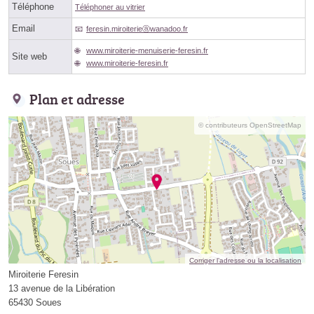
Téléphone
Téléphoner au vitrier
Email
feresin.miroiterieⓐwanadoo.fr
www.miroiterie-menuiserie-feresin.fr
Site web
www.miroiterie-feresin.fr
Plan et adresse
© contributeurs OpenStreetMap
Corriger l’adresse ou la localisation
Miroiterie Feresin
13 avenue de la Libération
65430 Soues