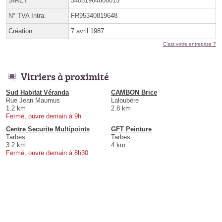
SIRET
34081964800015
N° TVA Intra.
FR95340819648
Création
7 avril 1987
C'est votre entreprise ?
Vitriers à proximité
Sud Habitat Véranda
CAMBON Brice
Rue Jean Maumus
Laloubère
1.2 km
2.8 km
Fermé, ouvre demain à 9h
Centre Securite Multipoints
GFT Peinture
Tarbes
Tarbes
3.2 km
4 km
Fermé, ouvre demain à 8h30