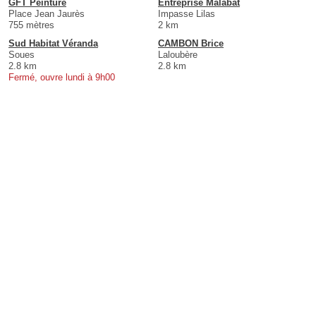
GFT Peinture
Entreprise Malabat
Place Jean Jaurès
Impasse Lilas
755 mètres
2 km
Sud Habitat Véranda
CAMBON Brice
Soues
Laloubère
2.8 km
2.8 km
Fermé, ouvre lundi à 9h00