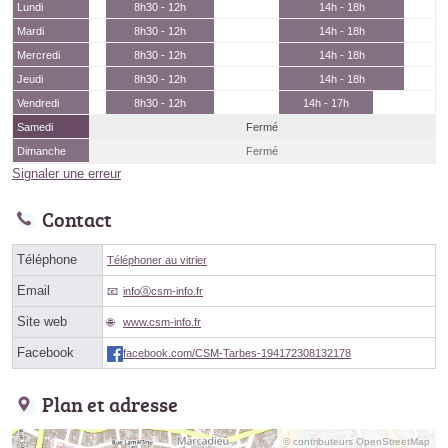
Lundi
8h30 - 12h
14h - 18h
Mardi
8h30 - 12h
14h - 18h
Mercredi
8h30 - 12h
14h - 18h
Jeudi
8h30 - 12h
14h - 18h
Vendredi
8h30 - 12h
14h - 17h
Samedi
Fermé
Dimanche
Fermé
Signaler une erreur
Contact
Téléphone
Téléphoner au vitrier
Email
infoⓐcsm-info.fr
Site web
www.csm-info.fr
Facebook
facebook.com/CSM-Tarbes-194172308132178
Plan et adresse
© contributeurs OpenStreetMap