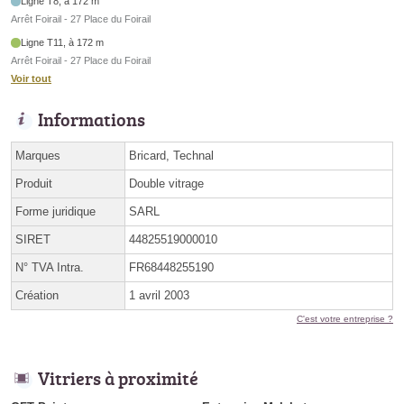
Ligne T8, à 172 m
Arrêt Foirail - 27 Place du Foirail
Ligne T11, à 172 m
Arrêt Foirail - 27 Place du Foirail
Voir tout
Informations
Marques
Bricard, Technal
Produit
Double vitrage
Forme juridique
SARL
SIRET
44825519000010
N° TVA Intra.
FR68448255190
Création
1 avril 2003
C'est votre entreprise ?
Vitriers à proximité