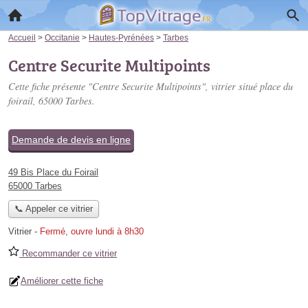
Accueil
>
Occitanie
>
Hautes-Pyrénées
>
Tarbes
Centre Securite Multipoints
Cette fiche présente "Centre Securite Multipoints", vitrier situé
place du
foirail
, 65000 Tarbes.
Demande de devis en ligne
49 Bis Place du Foirail
65000 Tarbes
📞 Appeler ce vitrier
Vitrier
-
Fermé, ouvre lundi à 8h30
Recommander ce vitrier
Améliorer cette fiche