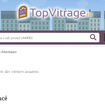
-Atlantiques
ste des
vitriers assatois
.
ncé