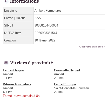
Informations
Enseigne
Ambert Fermetures
Forme juridique
SAS
SIRET
90838154400034
N° TVA Intra.
FR66908381544
Création
10 février 2022
C'est votre entreprise ?
Vitriers à proximité
Laurent Nigon
Ciaravella Dapzol
Ambert
Ambert
1.1 km
2.6 km
Vitrerie Tournebize
Faure Philippe
Ambert
Saint-Bonnet-le-Courreau
4.7 km
22 km
Fermé, ouvre demain à 8h