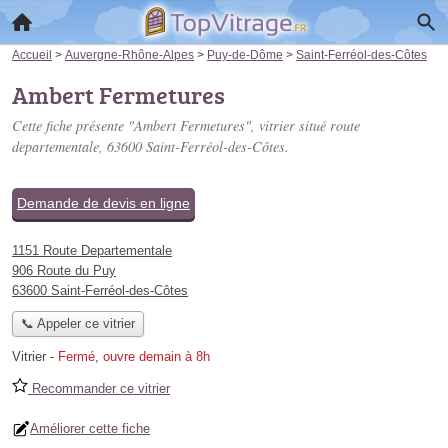
Accueil
>
Auvergne-Rhône-Alpes
>
Puy-de-Dôme
>
Saint-Ferréol-des-Côtes
Ambert Fermetures
Cette fiche présente "Ambert Fermetures", vitrier situé
route
departementale
, 63600 Saint-Ferréol-des-Côtes.
Demande de devis en ligne
1151 Route Departementale
906 Route du Puy
63600 Saint-Ferréol-des-Côtes
📞 Appeler ce vitrier
Vitrier
-
Fermé, ouvre demain à 8h
Recommander ce vitrier
Améliorer cette fiche