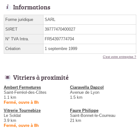
Informations
Forme juridique
SARL
SIRET
39777470400027
N° TVA Intra.
FR54397774704
Création
1 septembre 1999
C'est votre entreprise ?
Vitriers à proximité
Ambert Fermetures
Ciaravella Dapzol
Saint-Ferréol-des-Côtes
Avenue de Lyon
1.1 km
1.5 km
Fermé, ouvre à 8h
Vitrerie Tournebize
Faure Philippe
Le Soldat
Saint-Bonnet-le-Courreau
3.9 km
21 km
Fermé, ouvre à 8h