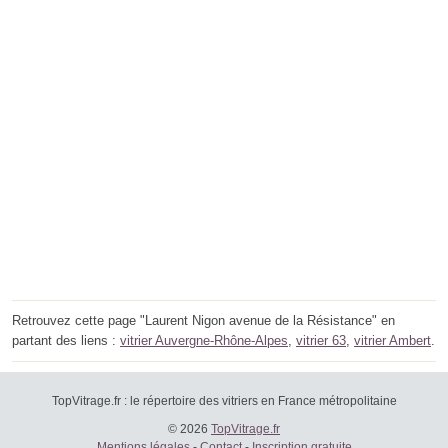
Retrouvez cette page "Laurent Nigon avenue de la Résistance" en
partant des liens :
vitrier Auvergne-Rhône-Alpes
,
vitrier 63
,
vitrier Ambert
.
TopVitrage.fr : le répertoire des vitriers en France métropolitaine
© 2026
TopVitrage.fr
Mentions légales
-
Contact
-
Inscription gratuite