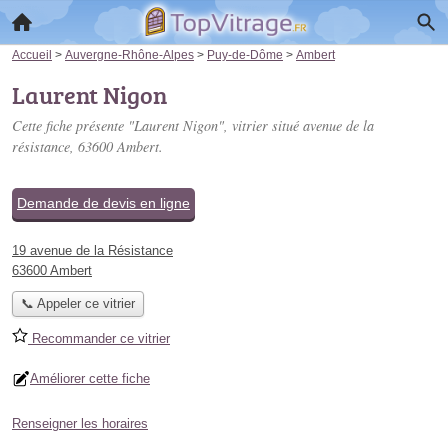
Accueil
>
Auvergne-Rhône-Alpes
>
Puy-de-Dôme
>
Ambert
Laurent Nigon
Cette fiche présente "Laurent Nigon", vitrier situé
avenue de la
résistance
, 63600 Ambert.
Demande de devis en ligne
19 avenue de la Résistance
63600 Ambert
📞 Appeler ce vitrier
Recommander ce vitrier
Améliorer cette fiche
Renseigner les horaires