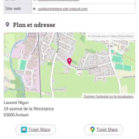
Site web
sarllaurentnigon.site-solocal.com
Plan et adresse
© contributeurs OpenStreetMap
Corriger l’adresse ou la localisation
Laurent Nigon
19 avenue de la Résistance
63600 Ambert
Trajet Waze
Trajet Maps