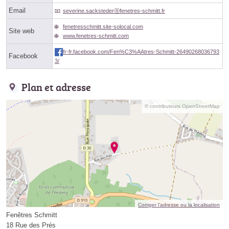
Email
severine.sackstederⓐfenetres-schmitt.fr
fenetresschmitt.site-solocal.com
Site web
www.fenetres-schmitt.com
fr-fr.facebook.com/Fen%C3%AAtres-Schmitt-26490268036793
Facebook
3/
Plan et adresse
© contributeurs OpenStreetMap
Corriger l’adresse ou la localisation
Fenêtres Schmitt
18 Rue des Prés