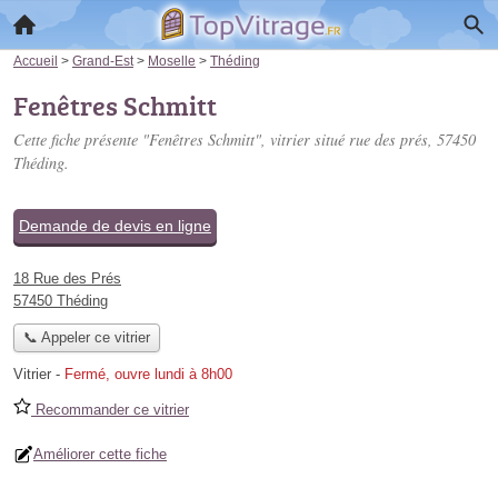
Accueil
>
Grand-Est
>
Moselle
>
Théding
Fenêtres Schmitt
Cette fiche présente "Fenêtres Schmitt", vitrier situé
rue des prés
, 57450
Théding.
Demande de devis en ligne
18 Rue des Prés
57450 Théding
📞 Appeler ce vitrier
Vitrier
-
Fermé, ouvre lundi à 8h00
Recommander ce vitrier
Améliorer cette fiche