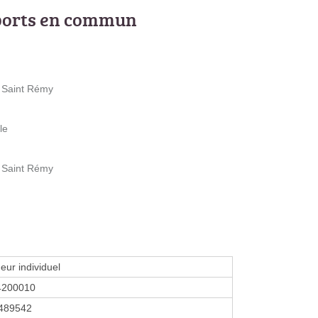
ports en commun
e Saint Rémy
le
e Saint Rémy
eur individuel
4200010
489542