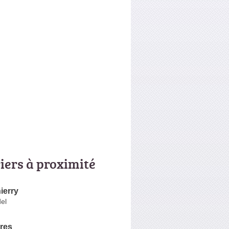
riers à proximité
ierry
el
res