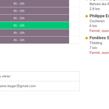
Behren-lès-
8h - 18h
2.8 km
8h - 18h
Philippe E
8h - 18h
Cocheren
6 km
8h - 18h
Fermé, ouvr
8h - 18h
Fenêtres 
8h - 18h
Théding
7 km
Fermé, ouvr
vitrier
orraine.begerⓐgmail.com