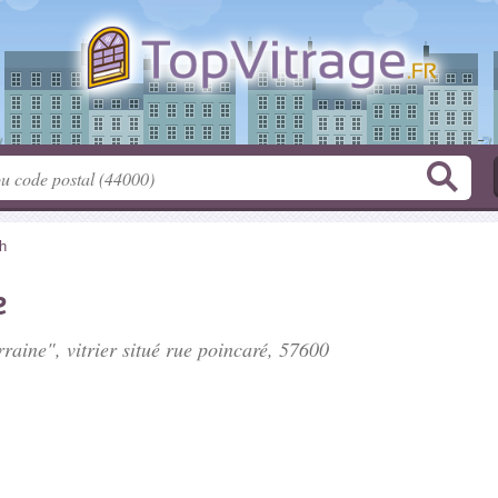
h
e
rraine", vitrier situé
rue poincaré
, 57600