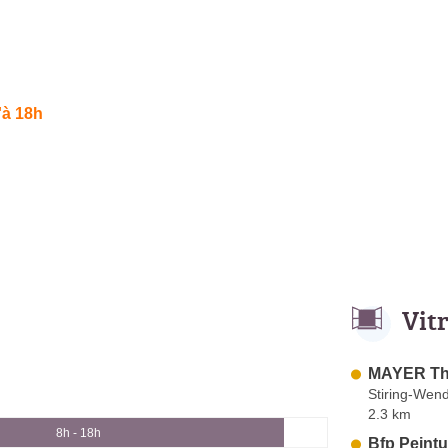
'à 18h
Vit
MAYER Th
Stiring-Wend
2.3 km
8h - 18h
Bfp Peintu