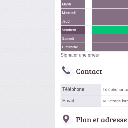
Mardi
Mercredi
Jeudi
Vendredi
Samedi
Dimanche
Signaler une erreur
Contact
Téléphone
Téléphoner au 
Email
vitrerie.l
Plan et adresse