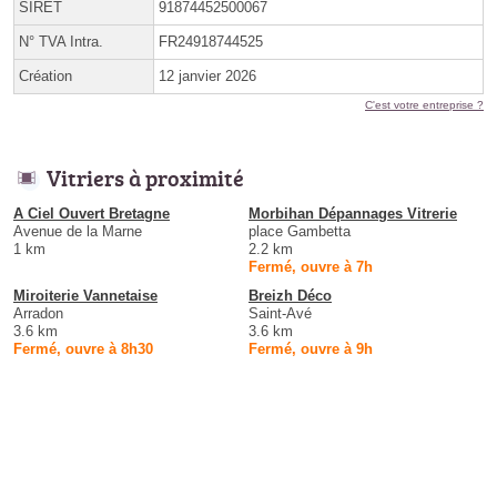
SIRET
91874452500067
N° TVA Intra.
FR24918744525
Création
12 janvier 2026
C'est votre entreprise ?
Vitriers à proximité
A Ciel Ouvert Bretagne
Morbihan Dépannages Vitrerie
Avenue de la Marne
place Gambetta
1 km
2.2 km
Fermé, ouvre à 7h
Miroiterie Vannetaise
Breizh Déco
Arradon
Saint-Avé
3.6 km
3.6 km
Fermé, ouvre à 8h30
Fermé, ouvre à 9h