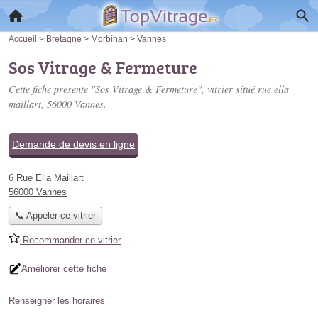
Accueil
>
Bretagne
>
Morbihan
>
Vannes
Sos Vitrage & Fermeture
Cette fiche présente "Sos Vitrage & Fermeture", vitrier situé
rue ella
maillart
, 56000 Vannes.
Demande de devis en ligne
6 Rue Ella Maillart
56000 Vannes
📞 Appeler ce vitrier
Recommander ce vitrier
Améliorer cette fiche
Renseigner les horaires