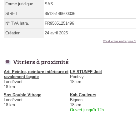
Forme juridique
SAS
SIRET
85125149600036
N° TVA Intra.
FR95851251496
Création
24 avril 2025
C'est votre entreprise ?
Vitriers à proximité
Arti Peintre, peinture intérieure et
LE STUNFF Joël
ravalement façade
Pontivy
Landévant
18 km
18 km
Sos Double Vitrage
Kab Couleurs
Landévant
Bignan
18 km
18 km
Ouvert jusqu'à 12h