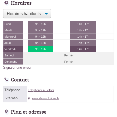
Horaires
Lundi
9h - 12h
14h - 17h
Mardi
9h - 12h
14h - 17h
Mercredi
9h - 12h
14h - 17h
Jeudi
9h - 12h
14h - 17h
Vendredi
9h - 12h
14h - 17h
Samedi
Fermé
Dimanche
Fermé
Signaler une erreur
Contact
Téléphone
Téléphoner au vitrier
Site web
www.idea-solutions.fr
Plan et adresse