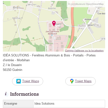
© contributeurs OpenStreetMap
Corriger l’adresse ou la localisation
IDÉA SOLUTIONS - Fenêtres Aluminium & Bois - Portails - Portes
d’entrée - Morbihan
Z.I le Douarin
56150 Guénin
Trajet Waze
Trajet Maps
Informations
Enseigne
Idea Solutions