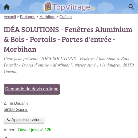
Accueil
>
Bretagne
>
Morbihan
>
Guénin
IDÉA SOLUTIONS - Fenêtres Aluminium
& Bois - Portails - Portes d’entrée -
Morbihan
Cette fiche présente "IDÉA SOLUTIONS - Fenêtres Aluminium & Bois -
Portails - Portes d’entrée - Morbihan", vitrier situé
z.i le douarin
, 56150
Guénin.
Demande de devis en ligne
Z.I le Douarin
56150 Guénin
📞 Appeler ce vitrier
Vitrier
-
Ouvert jusqu'à 12h