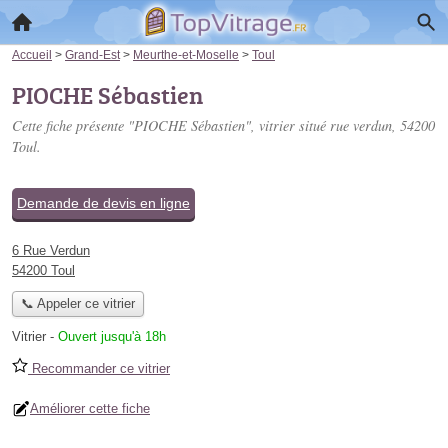
Accueil
>
Grand-Est
>
Meurthe-et-Moselle
>
Toul
PIOCHE Sébastien
Cette fiche présente "PIOCHE Sébastien", vitrier situé
rue verdun
, 54200
Toul.
Demande de devis en ligne
6 Rue Verdun
54200 Toul
📞 Appeler ce vitrier
Vitrier
-
Ouvert jusqu'à 18h
Recommander ce vitrier
Améliorer cette fiche