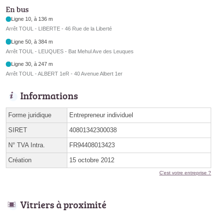
En bus
Ligne 10, à 136 m
Arrêt TOUL - LIBERTE - 46 Rue de la Liberté
Ligne 50, à 384 m
Arrêt TOUL - LEUQUES - Bat Mehul Ave des Leuques
Ligne 30, à 247 m
Arrêt TOUL - ALBERT 1eR - 40 Avenue Albert 1er
Informations
Forme juridique
Entrepreneur individuel
SIRET
40801342300038
N° TVA Intra.
FR94408013423
Création
15 octobre 2012
C'est votre entreprise ?
Vitriers à proximité