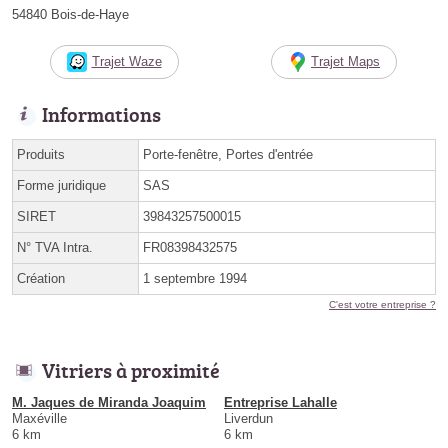
54840 Bois-de-Haye
Trajet Waze
Trajet Maps
Informations
Produits
Porte-fenêtre, Portes d'entrée
Forme juridique
SAS
SIRET
39843257500015
N° TVA Intra.
FR08398432575
Création
1 septembre 1994
C'est votre entreprise ?
Vitriers à proximité
M. Jaques de Miranda Joaquim
Entreprise Lahalle
Maxéville
Liverdun
6 km
6 km