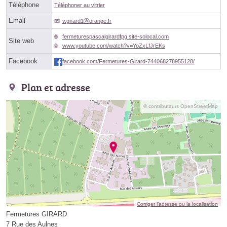
Téléphone
Téléphoner au vitrier
Email
v.girard1ⓐorange.fr
fermeturespascalgirardfpg.site-solocal.com
Site web
www.youtube.com/watch?v=YoZxLfJrEKs
Facebook
facebook.com/Fermetures-Girard-744068278955128/
Plan et adresse
© contributeurs OpenStreetMap
Corriger l’adresse ou la localisation
Fermetures GIRARD
7 Rue des Aulnes