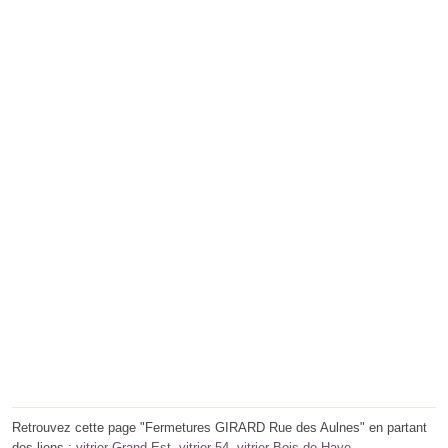
Retrouvez cette page "Fermetures GIRARD Rue des Aulnes" en partant
des liens :
vitrier Grand-Est
,
vitrier 54
,
vitrier Bois-de-Haye
.