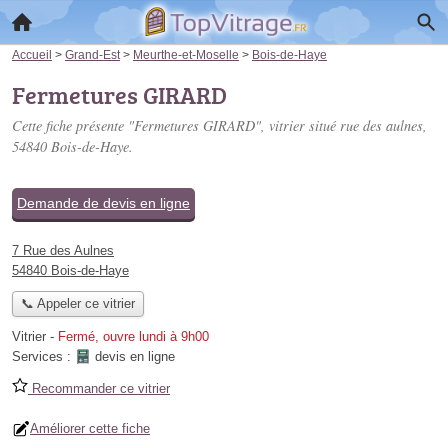
Accueil
>
Grand-Est
>
Meurthe-et-Moselle
>
Bois-de-Haye
Fermetures GIRARD
Cette fiche présente "Fermetures GIRARD", vitrier situé
rue des aulnes
,
54840 Bois-de-Haye.
Demande de devis en ligne
7 Rue des Aulnes
54840 Bois-de-Haye
📞 Appeler ce vitrier
Vitrier
-
Fermé, ouvre lundi à 9h00
Services :
devis en ligne
Recommander ce vitrier
Améliorer cette fiche