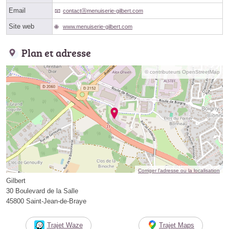
Email
contactⓐmenuiserie-gilbert.com
Site web
www.menuiserie-gilbert.com
Plan et adresse
© contributeurs OpenStreetMap
Corriger l’adresse ou la localisation
Gilbert
30 Boulevard de la Salle
45800 Saint-Jean-de-Braye
Trajet Waze
Trajet Maps