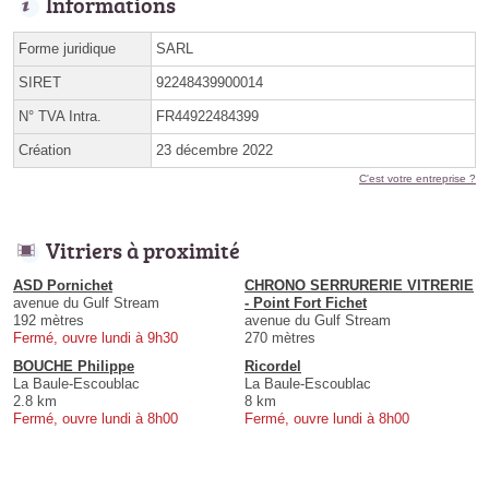
Informations
Forme juridique
SARL
SIRET
92248439900014
N° TVA Intra.
FR44922484399
Création
23 décembre 2022
C'est votre entreprise ?
Vitriers à proximité
ASD Pornichet
CHRONO SERRURERIE VITRERIE
avenue du Gulf Stream
- Point Fort Fichet
192 mètres
avenue du Gulf Stream
Fermé, ouvre lundi à 9h30
270 mètres
BOUCHE Philippe
Ricordel
La Baule-Escoublac
La Baule-Escoublac
2.8 km
8 km
Fermé, ouvre lundi à 8h00
Fermé, ouvre lundi à 8h00