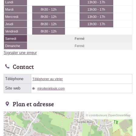
Lundi
13h30 - 17h
Mardi
8h30 - 12h
13h30 - 17h
Mercredi
8h30 - 12h
13h30 - 17h
Jeudi
8h30 - 12h
13h30 - 17h
Vendredi
8h30 - 12h
Samedi
Fermé
Dimanche
Fermé
Signaler une erreur
Contact
Téléphone
Téléphoner au vitrier
Site web
miroiterielouis.com
Plan et adresse
© contributeurs OpenStreetMap