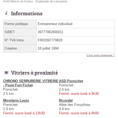
Arrêt Maison du Guézy - Esplanade de Lancastria
Informations
Forme juridique
Entrepreneur individuel
SIRET
39777982800011
N° TVA Intra.
FR03397779828
Création
18 juillet 1994
C'est votre entreprise ?
Vitriers à proximité
CHRONO SERRURERIE VITRERIE
ASD Pornichet
- Point Fort Fichet
Pornichet
Pornichet
2.6 km
2.5 km
Fermé, ouvre lundi à 9h30
Miroiterie Louis
Ricordel
Pornichet
Allée des Forsythias
2.8 km
4.8 km
Fermé, ouvre lundi à 13h30
Fermé, ouvre lundi à 8h00