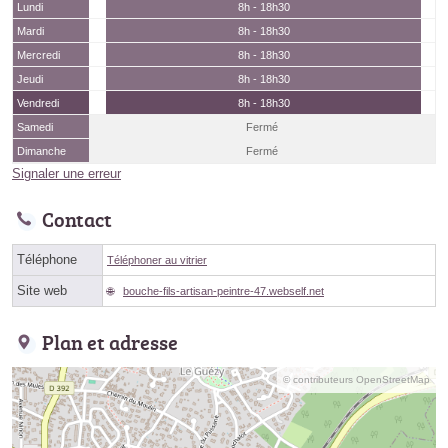
Lundi
8h - 18h30
Mardi
8h - 18h30
Mercredi
8h - 18h30
Jeudi
8h - 18h30
Vendredi
8h - 18h30
Samedi
Fermé
Dimanche
Fermé
Signaler une erreur
Contact
Téléphone
Téléphoner au vitrier
Site web
bouche-fils-artisan-peintre-47.webself.net
Plan et adresse
© contributeurs OpenStreetMap