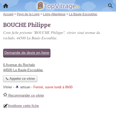
Accueil
>
Pays de la Loire
>
Loire-Atlantique
>
La Baule-Escoublac
BOUCHE Philippe
Cette fiche présente "BOUCHE Philippe", vitrier situé
avenue du
rochalo
, 44500 La Baule-Escoublac.
Demande de devis en ligne
6 Avenue du Rochalo
44500 La Baule-Escoublac
📞 Appeler ce vitrier
Vitrier -
artisan
-
Fermé, ouvre lundi à 8h00
Recommander ce vitrier
Améliorer cette fiche