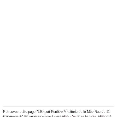
Retrouvez cette page "L'Expert Fenêtre Miroiterie de la Mée Rue du 11
Novembre 1918" en partant des liens :
vitrier Pays de la Loire
,
vitrier 44
,