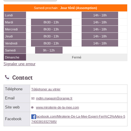
Samedi prochain :
Jour férié (Assomption)
Lundi
14h - 18h
Mardi
8h30 - 13h
14h - 18h
Mercredi
8h30 - 13h
14h - 18h
Jeudi
8h30 - 13h
14h - 18h
Vendredi
8h30 - 13h
14h - 18h
Samedi
9h - 12h
Dimanche
Fermé
Signaler une erreur
Contact
Téléphone
Téléphoner au vitrier
Email
mdlm.magasinⓐorange.fr
Site web
www.miroiterie-de-la-mee.com
facebook.com/Miroiterie-De-La-Mee-Expert-Fen%C3%AAtre-5
Facebook
74003819327685/