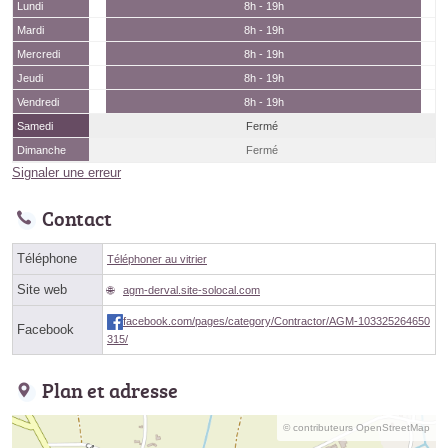
Lundi
8h - 19h
Mardi
8h - 19h
Mercredi
8h - 19h
Jeudi
8h - 19h
Vendredi
8h - 19h
Samedi
Fermé
Dimanche
Fermé
Signaler une erreur
Contact
Téléphone
Téléphoner au vitrier
Site web
agm-derval.site-solocal.com
facebook.com/pages/category/Contractor/AGM-103325264650
Facebook
315/
Plan et adresse
© contributeurs OpenStreetMap