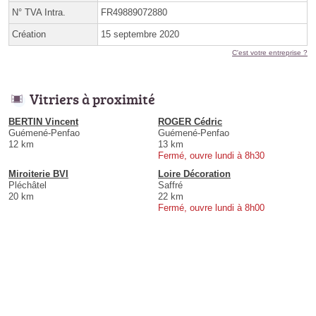
N° TVA Intra.
FR49889072880
Création
15 septembre 2020
C'est votre entreprise ?
Vitriers à proximité
BERTIN Vincent
ROGER Cédric
Guémené-Penfao
Guémené-Penfao
12 km
13 km
Fermé, ouvre lundi à 8h30
Miroiterie BVI
Loire Décoration
Pléchâtel
Saffré
20 km
22 km
Fermé, ouvre lundi à 8h00