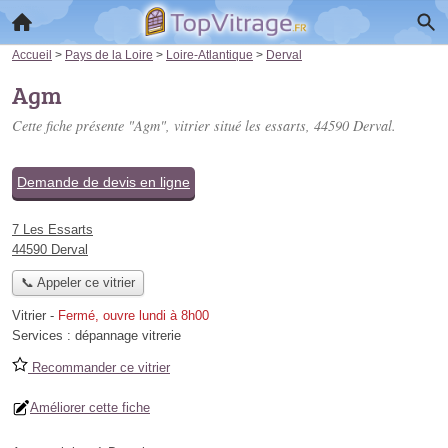
Accueil
>
Pays de la Loire
>
Loire-Atlantique
>
Derval
Agm
Cette fiche présente "Agm", vitrier situé
les essarts
, 44590 Derval.
Demande de devis en ligne
7 Les Essarts
44590 Derval
📞 Appeler ce vitrier
Vitrier
-
Fermé, ouvre lundi à 8h00
Services :
dépannage vitrerie
Recommander ce vitrier
Améliorer cette fiche