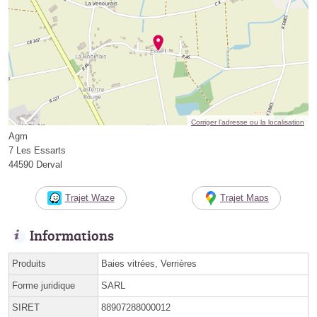
Corriger l’adresse ou la localisation
Agm
7 Les Essarts
44590 Derval
Trajet Waze
Trajet Maps
Informations
Produits
Baies vitrées, Verrières
Forme juridique
SARL
SIRET
88907288000012