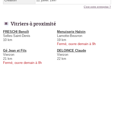
Création
22 juillet 1997
C'est votre entreprise ?
Vitriers à proximité
FRESCHI Benoît
Menuiserie Haloin
Selles-Saint-Denis
Lamotte-Beuvron
10 km
19 km
Fermé, ouvre demain à 9h
Gé Jean et Fils
DELOINCE Claude
Vierzon
Vierzon
21 km
22 km
Fermé, ouvre demain à 8h