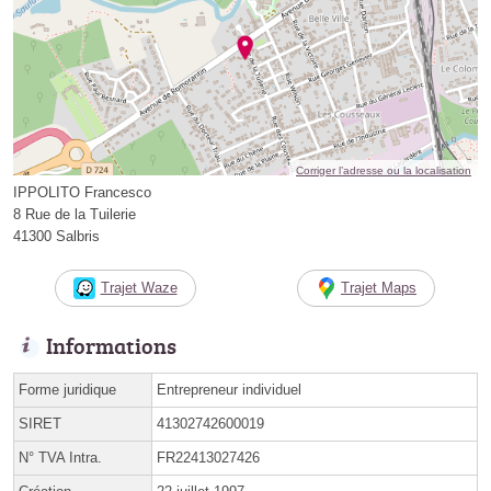
Corriger l’adresse ou la localisation
IPPOLITO Francesco
8 Rue de la Tuilerie
41300 Salbris
Trajet Waze
Trajet Maps
Informations
Forme juridique
Entrepreneur individuel
SIRET
41302742600019
N° TVA Intra.
FR22413027426