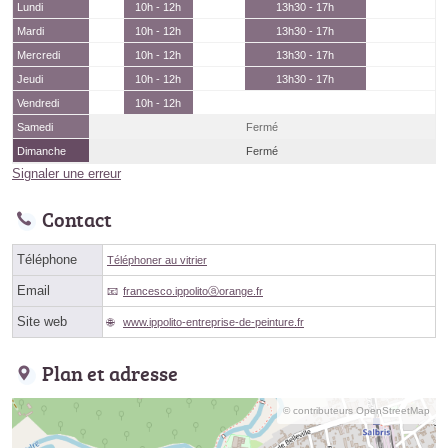
Lundi
10h - 12h
13h30 - 17h
Mardi
10h - 12h
13h30 - 17h
Mercredi
10h - 12h
13h30 - 17h
Jeudi
10h - 12h
13h30 - 17h
Vendredi
10h - 12h
Samedi
Fermé
Dimanche
Fermé
Signaler une erreur
Contact
Téléphone
Téléphoner au vitrier
Email
francesco.ippolitoⓐorange.fr
Site web
www.ippolito-entreprise-de-peinture.fr
Plan et adresse
© contributeurs OpenStreetMap