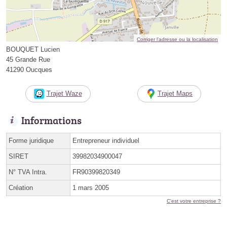
Corriger l’adresse ou la localisation
BOUQUET Lucien
45 Grande Rue
41290 Oucques
Trajet Waze
Trajet Maps
Informations
Forme juridique
Entrepreneur individuel
SIRET
39982034900047
N° TVA Intra.
FR90399820349
Création
1 mars 2005
C'est votre entreprise ?