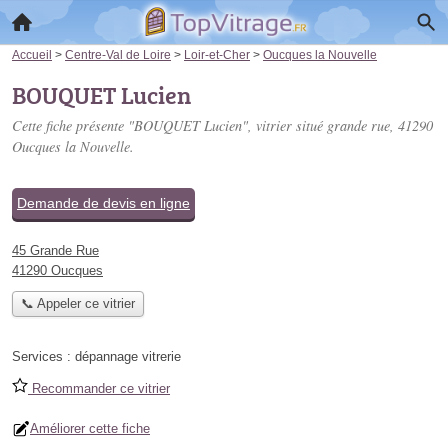
Accueil
>
Centre-Val de Loire
>
Loir-et-Cher
>
Oucques la Nouvelle
BOUQUET Lucien
Cette fiche présente "BOUQUET Lucien", vitrier situé
grande rue
, 41290
Oucques la Nouvelle.
Demande de devis en ligne
45 Grande Rue
41290 Oucques
📞 Appeler ce vitrier
Services :
dépannage vitrerie
Recommander ce vitrier
Améliorer cette fiche