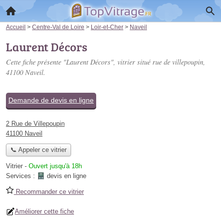
Accueil
>
Centre-Val de Loire
>
Loir-et-Cher
>
Naveil
Laurent Décors
Cette fiche présente "Laurent Décors", vitrier situé
rue de villepoupin
,
41100 Naveil.
Demande de devis en ligne
2 Rue de Villepoupin
41100 Naveil
📞 Appeler ce vitrier
Vitrier
-
Ouvert jusqu'à 18h
Services :
devis en ligne
Recommander ce vitrier
Améliorer cette fiche