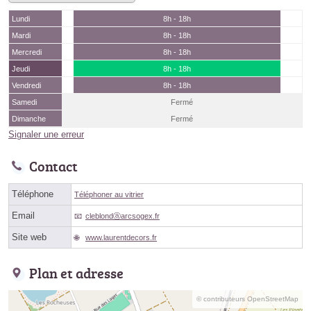
Lundi
8h - 18h
Mardi
8h - 18h
Mercredi
8h - 18h
Jeudi
8h - 18h
Vendredi
8h - 18h
Samedi
Fermé
Dimanche
Fermé
Signaler une erreur
Contact
Téléphone
Téléphoner au vitrier
Email
cleblondⓐarcsogex.fr
Site web
www.laurentdecors.fr
Plan et adresse
© contributeurs OpenStreetMap