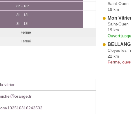
Saint-Ouen
8h - 18h
19 km
8h - 18h
Mon Vitrie
Saint-Ouen
8h - 18h
19 km
Fermé
Ouvert jusqu
Fermé
BELLANGE
Cloyes les T
22 km
Fermé, ouvr
a vitrier
michelⓐorange.fr
.com/102510316242502