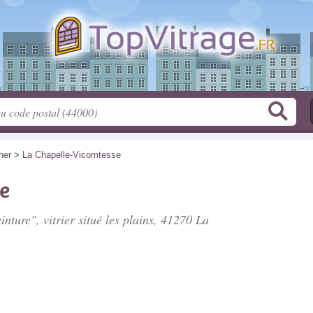
her
>
La Chapelle-Vicomtesse
e
inture", vitrier situé
les plains
, 41270 La