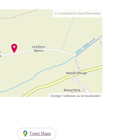
© contributeurs OpenStreetMap
Corriger l’adresse ou la localisation
Trajet Maps