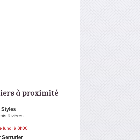
riers à proximité
 Styles
rois Rivières
e lundi à 8h00
r Serrurier