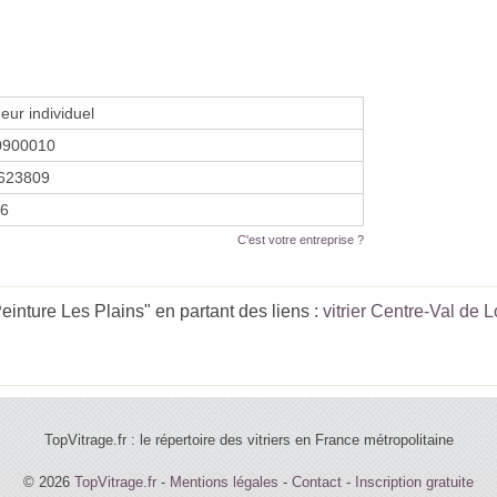
eur individuel
0900010
623809
16
C'est votre entreprise ?
inture Les Plains" en partant des liens :
vitrier Centre-Val de L
TopVitrage.fr : le répertoire des vitriers en France métropolitaine
© 2026
TopVitrage.fr
-
Mentions légales
-
Contact
-
Inscription gratuite