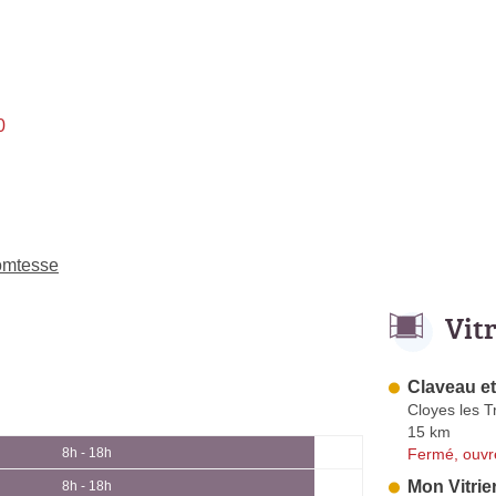
0
comtesse
Vit
Claveau et
Cloyes les T
15 km
Fermé, ouvr
8h - 18h
Mon Vitrie
8h - 18h