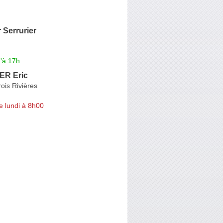
r Serrurier
'à 17h
R Eric
rois Rivières
e lundi à 8h00