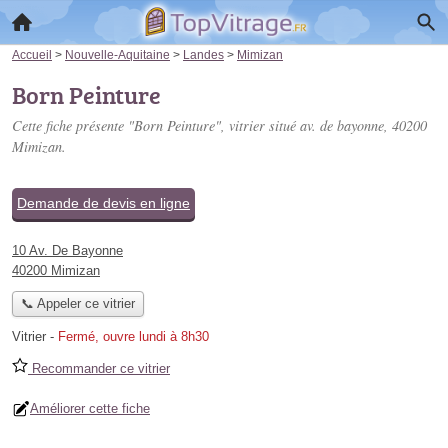
Accueil
>
Nouvelle-Aquitaine
>
Landes
>
Mimizan
Born Peinture
Cette fiche présente "Born Peinture", vitrier situé
av. de bayonne
, 40200
Mimizan.
Demande de devis en ligne
10 Av. De Bayonne
40200 Mimizan
📞 Appeler ce vitrier
Vitrier
-
Fermé, ouvre lundi à 8h30
Recommander ce vitrier
Améliorer cette fiche