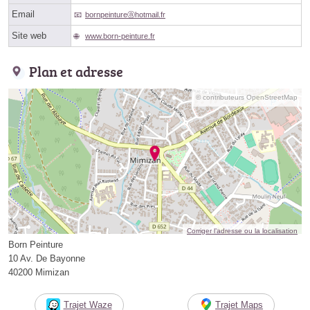
Email
bornpeintureⓐhotmail.fr
Site web
www.born-peinture.fr
Plan et adresse
© contributeurs OpenStreetMap
Corriger l’adresse ou la localisation
Born Peinture
10 Av. De Bayonne
40200 Mimizan
Trajet Waze
Trajet Maps