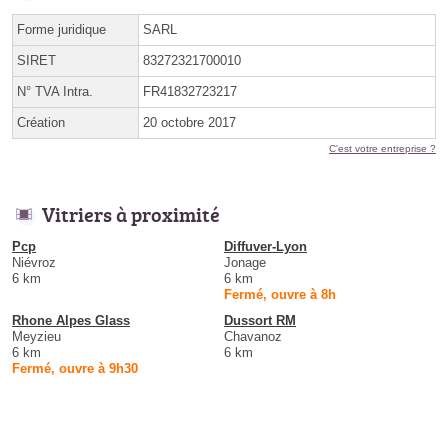
Forme juridique
SARL
SIRET
83272321700010
N° TVA Intra.
FR41832723217
Création
20 octobre 2017
C'est votre entreprise ?
Vitriers à proximité
Pcp
Diffuver-Lyon
Niévroz
Jonage
6 km
6 km
Fermé, ouvre à 8h
Rhone Alpes Glass
Dussort RM
Meyzieu
Chavanoz
6 km
6 km
Fermé, ouvre à 9h30