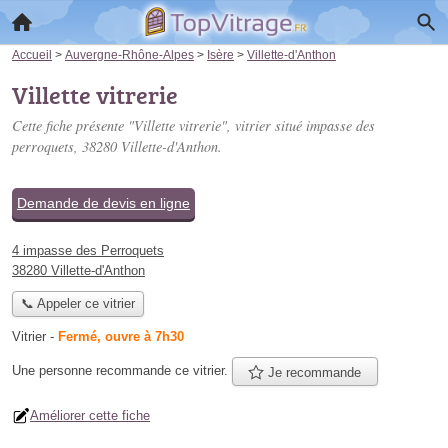
Accueil
>
Auvergne-Rhône-Alpes
>
Isère
>
Villette-d'Anthon
Villette vitrerie
Cette fiche présente "Villette vitrerie", vitrier situé
impasse des
perroquets
, 38280 Villette-d'Anthon.
Demande de devis en ligne
4 impasse des Perroquets
38280 Villette-d'Anthon
📞 Appeler ce vitrier
Vitrier
-
Fermé, ouvre à 7h30
Une personne
recommande
ce vitrier.
Je recommande
Améliorer cette fiche