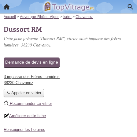
Accueil
>
Auvergne-Rhône-Alpes
>
Isère
>
Chavanoz
Dussort RM
Cette fiche présente "Dussort RM", vitrier situé
impasse des frères
lumières
, 38230 Chavanoz.
Demande de devis en ligne
3 impasse des Frères Lumières
38230 Chavanoz
📞 Appeler ce vitrier
Recommander ce vitrier
Améliorer cette fiche
Renseigner les horaires