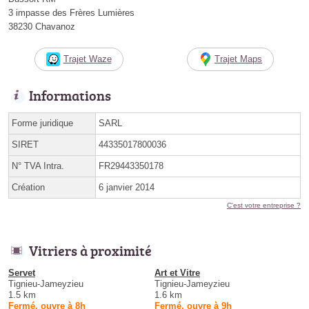
3 impasse des Frères Lumières
38230 Chavanoz
Trajet Waze
Trajet Maps
Informations
Forme juridique
SARL
SIRET
44335017800036
N° TVA Intra.
FR29443350178
Création
6 janvier 2014
C'est votre entreprise ?
Vitriers à proximité
Servet
Art et Vitre
Tignieu-Jameyzieu
Tignieu-Jameyzieu
1.5 km
1.6 km
Fermé, ouvre à 8h
Fermé, ouvre à 9h