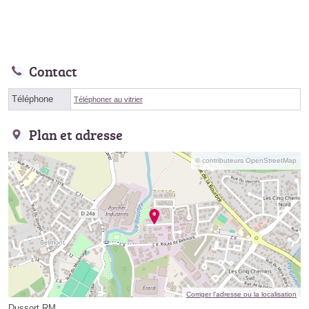
Contact
Téléphone
Téléphoner au vitrier
Plan et adresse
© contributeurs OpenStreetMap
Corriger l’adresse ou la localisation
Dussort RM