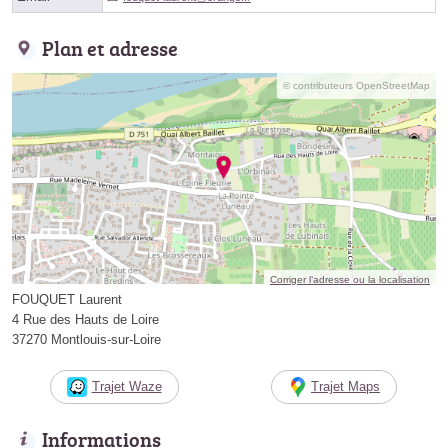
Plan et adresse
© contributeurs OpenStreetMap
Corriger l’adresse ou la localisation
FOUQUET Laurent
4 Rue des Hauts de Loire
37270 Montlouis-sur-Loire
Trajet Waze
Trajet Maps
Informations