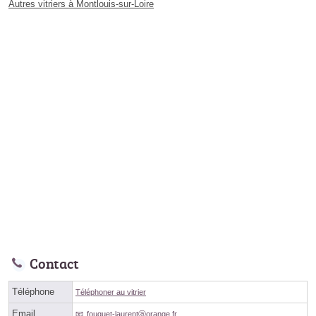
Autres vitriers à Montlouis-sur-Loire
Contact
Téléphone
Téléphoner au vitrier
Email
fouquet-laurentⓐorange.fr