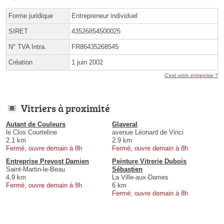
Forme juridique
Entrepreneur individuel
SIRET
43526854500025
N° TVA Intra.
FR86435268545
Création
1 juin 2002
C'est votre entreprise ?
Vitriers à proximité
Autant de Couleurs
Glaveral
le Clos Courteline
avenue Léonard de Vinci
2.1 km
2.9 km
Fermé, ouvre demain à 8h
Fermé, ouvre demain à 8h
Entreprise Prevost Damien
Peinture Vitrerie Dubois
Saint-Martin-le-Beau
Sébastien
4.9 km
La Ville-aux-Dames
Fermé, ouvre demain à 8h
6 km
Fermé, ouvre demain à 8h