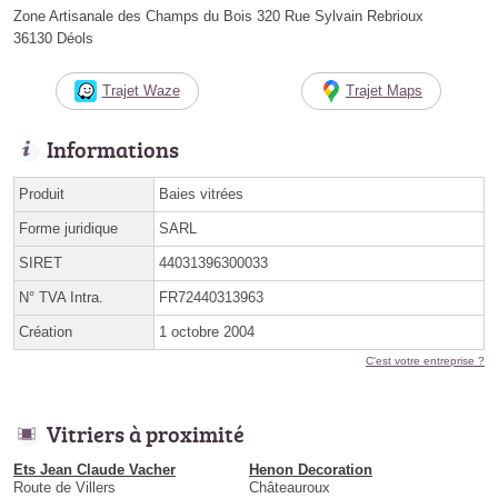
Zone Artisanale des Champs du Bois 320 Rue Sylvain Rebrioux
36130 Déols
Trajet Waze
Trajet Maps
Informations
Produit
Baies vitrées
Forme juridique
SARL
SIRET
44031396300033
N° TVA Intra.
FR72440313963
Création
1 octobre 2004
C'est votre entreprise ?
Vitriers à proximité
Ets Jean Claude Vacher
Henon Decoration
Route de Villers
Châteauroux