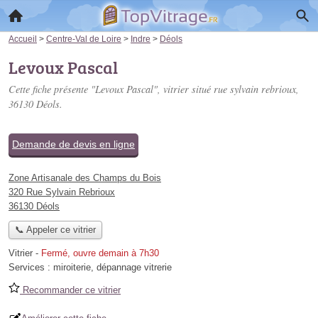
Accueil
>
Centre-Val de Loire
>
Indre
>
Déols
Levoux Pascal
Cette fiche présente "Levoux Pascal", vitrier situé
rue sylvain rebrioux
,
36130 Déols.
Demande de devis en ligne
Zone Artisanale des Champs du Bois
320 Rue Sylvain Rebrioux
36130 Déols
📞 Appeler ce vitrier
Vitrier
-
Fermé, ouvre demain à 7h30
Services :
miroiterie
,
dépannage vitrerie
Recommander ce vitrier