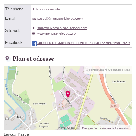
Téléphone
Téléphoner au vitrier
Email
pascalⓐmenuiserielevoux.com
sarllevouxpascal.site-solocal.com
Site web
www.menuiserielevoux.com
Facebook
facebook.com/Menuiserie-Levoux-Pascal-1357942450919137/
Plan et adresse
© contributeurs OpenStreetMap
Corriger l’adresse ou la localisation
Levoux Pascal