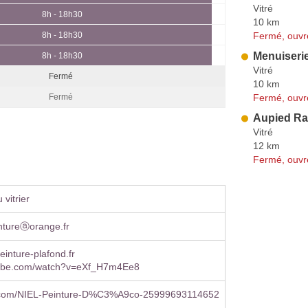
Vitré
8h - 18h30
10 km
Fermé, ouvr
8h - 18h30
Menuiser
8h - 18h30
Vitré
Fermé
10 km
Fermé, ouvr
Fermé
Aupied Ra
Vitré
12 km
Fermé, ouvr
vitrier
intureⓐorange.fr
einture-plafond.fr
ube.com/watch?v=eXf_H7m4Ee8
.com/NIEL-Peinture-D%C3%A9co-25999693114652