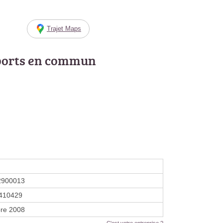
Trajet Maps
ports en commun
2900013
410429
re 2008
C'est votre entreprise ?