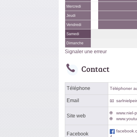
Mercredi
Jeudi
Vendredi
Samedi
Dimanche
Signaler une erreur
Contact
Téléphone
Téléphoner au 
Email
sarlnielpe
www.niel-p
Site web
www.yout
facebook
Facebook
4