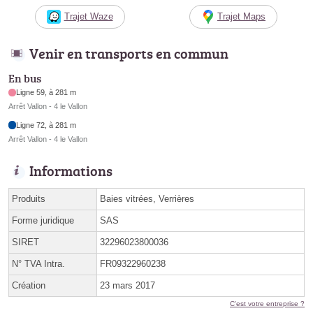
Trajet Waze
Trajet Maps
Venir en transports en commun
En bus
Ligne 59, à 281 m
Arrêt Vallon - 4 le Vallon
Ligne 72, à 281 m
Arrêt Vallon - 4 le Vallon
Informations
Produits
Baies vitrées, Verrières
Forme juridique
SAS
SIRET
32296023800036
N° TVA Intra.
FR09322960238
Création
23 mars 2017
C'est votre entreprise ?