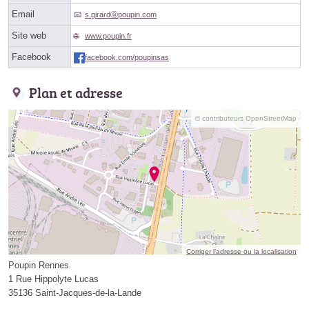
Email
s.girardⓐpoupin.com
Site web
www.poupin.fr
Facebook
facebook.com/poupinsas
Plan et adresse
© contributeurs OpenStreetMap
Corriger l’adresse ou la localisation
Poupin Rennes
1 Rue Hippolyte Lucas
35136 Saint-Jacques-de-la-Lande