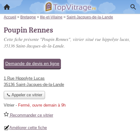
Accueil
>
Bretagne
>
Ille-et-Vilaine
>
Saint-Jacques-de-la-Lande
Poupin Rennes
Cette fiche présente "Poupin Rennes", vitrier situé
rue hippolyte lucas
,
35136 Saint-Jacques-de-la-Lande.
Demande de devis en ligne
1 Rue Hippolyte Lucas
35136 Saint-Jacques-de-la-Lande
📞 Appeler ce vitrier
Vitrier
-
Fermé, ouvre demain à 9h
Recommander ce vitrier
Améliorer cette fiche