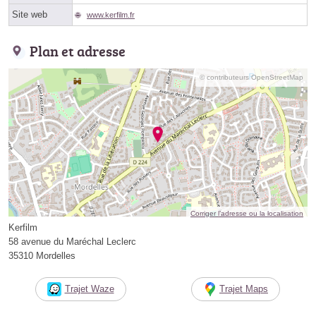
Site web
www.kerfilm.fr
Plan et adresse
© contributeurs OpenStreetMap
Corriger l’adresse ou la localisation
Kerfilm
58 avenue du Maréchal Leclerc
35310 Mordelles
Trajet Waze
Trajet Maps