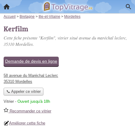
Accueil
>
Bretagne
>
Ille-et-Vilaine
>
Mordelles
Kerfilm
Cette fiche présente "Kerfilm", vitrier situé
avenue du maréchal leclerc
,
35310 Mordelles.
Demande de devis en ligne
58 avenue du Maréchal Leclerc
35310 Mordelles
📞 Appeler ce vitrier
Vitrier
-
Ouvert jusqu'à 18h
Recommander ce vitrier
Améliorer cette fiche