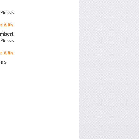
Plessis
e à 9h
ambert
Plessis
e à 8h
ons