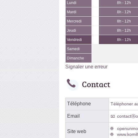
Lundi
8h - 12h
Mardi
8h - 12h
Mercredi
8h - 12h
Jeudi
8h - 12h
Vendredi
8h - 12h
Samedi
Dimanche
Signaler une erreur
Contact
Téléphone
Téléphoner au 
Email
contactⓐo
openunmon
Site web
www.komilf