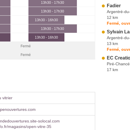
13h30 - 17h30
Fadier
Argentré-du-
13h30 - 17h30
12 km
13h30 - 16h30
Fermé, ouvr
13h30 - 17h30
Sylvain L
Argentré-du-
13h30 - 16h30
13 km
Fermé
Fermé, ouvr
Fermé
EC Creati
Piré-Chancé
17 km
vitrier
penouvertures.com
dedouvertures.site-solocal.com
o.fr/magasins/open-vitre-35