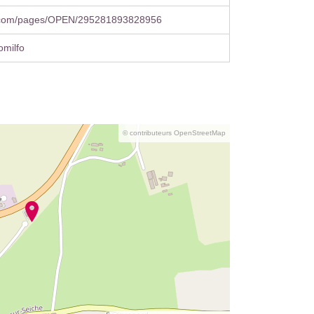
.com/pages/OPEN/295281893828956
milfo
© contributeurs OpenStreetMap