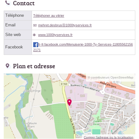
Contact
Téléphone
Téléphoner au vitrier
Email
mehret.desbrusⓐ1000tyservices.fr
Site web
www.1000tyservices.fr
fr-fr.facebook.com/Menuiserie-1000-Ty-Services-11805562156
Facebook
2171
Plan et adresse
© contributeurs OpenStreetMap
Corriger l’adresse ou la localisation