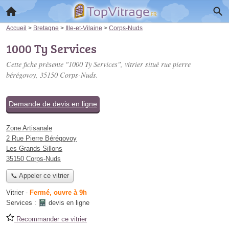
Accueil
>
Bretagne
>
Ille-et-Vilaine
>
Corps-Nuds
1000 Ty Services
Cette fiche présente "1000 Ty Services", vitrier situé
rue pierre
bérégovoy
, 35150 Corps-Nuds.
Demande de devis en ligne
Zone Artisanale
2 Rue Pierre Bérégovoy
Les Grands Sillons
35150 Corps-Nuds
📞 Appeler ce vitrier
Vitrier
-
Fermé, ouvre à 9h
Services :
devis en ligne
Recommander ce vitrier