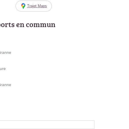
Trajet Maps
ports en commun
 Branne
ture
 Branne