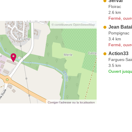
Serval
Floirac
2.6 km
Fermé, ouvr
© contributeurs OpenStreetMap
Jean Batai
Pompignac
3.4 km
Fermé, ouvr
Action33
Fargues-Sain
3.5 km
Ouvert jusqu
Corriger l’adresse ou la localisation