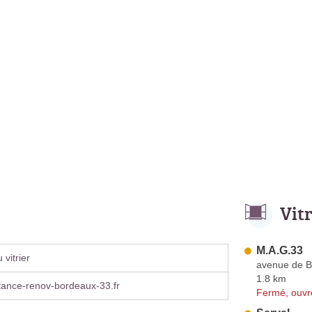
Vit
M.A.G.33
vitrier
avenue de 
1.8 km
tance-renov-bordeaux-33.fr
Fermé, ouvr