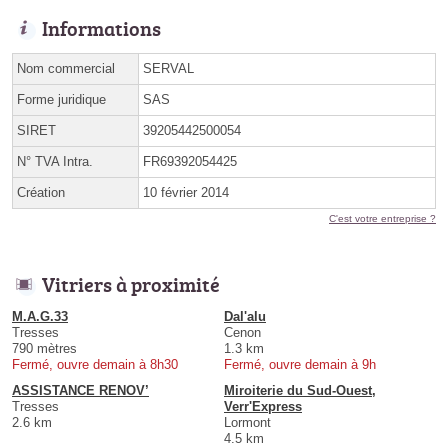
Informations
Nom commercial
SERVAL
Forme juridique
SAS
SIRET
39205442500054
N° TVA Intra.
FR69392054425
Création
10 février 2014
C'est votre entreprise ?
Vitriers à proximité
M.A.G.33
Dal'alu
Tresses
Cenon
790 mètres
1.3 km
Fermé, ouvre demain à 8h30
Fermé, ouvre demain à 9h
ASSISTANCE RENOV’
Miroiterie du Sud-Ouest,
Tresses
Verr'Express
2.6 km
Lormont
4.5 km