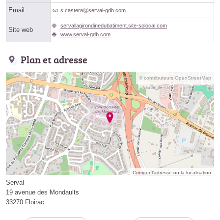
Email
s.casteraⓐserval-gdb.com
servallagirondinedubatiment.site-solocal.com
Site web
www.serval-gdb.com
Plan et adresse
© contributeurs OpenStreetMap
Corriger l’adresse ou la localisation
Serval
19 avenue des Mondaults
33270 Floirac