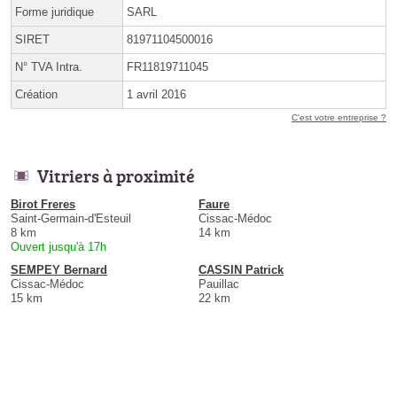
Forme juridique
SARL
SIRET
81971104500016
N° TVA Intra.
FR11819711045
Création
1 avril 2016
C'est votre entreprise ?
Vitriers à proximité
Birot Freres
Faure
Saint-Germain-d'Esteuil
Cissac-Médoc
8 km
14 km
Ouvert jusqu'à 17h
SEMPEY Bernard
CASSIN Patrick
Cissac-Médoc
Pauillac
15 km
22 km