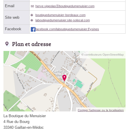
Email
herve.vigeolasⓐboutiquedumenuisier.com
boutiquedumenuisier-bordeaux.com
Site web
laboutiquedumenuisier.site-solocal.com
Facebook
facebook.com/laboutiquedumenuisier.Eysines
Plan et adresse
© contributeurs OpenStreetMap
Corriger l’adresse ou la localisation
La Boutique du Menuisier
4 Rue du Bourg
33340 Gaillan-en-Médoc