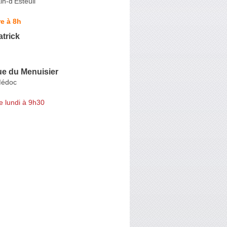
n-d'Esteuil
e à 8h
trick
ue du Menuisier
Médoc
e lundi à 9h30