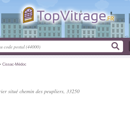
>
Cissac-Médoc
rier situé
chemin des peupliers
, 33250