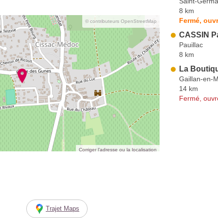
Saint-Germai
8 km
Fermé, ouvr
© contributeurs OpenStreetMap
CASSIN Pa
Pauillac
8 km
La Boutiq
Gaillan-en-
14 km
Fermé, ouvr
Corriger l’adresse ou la localisation
Trajet Maps