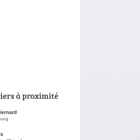
riers à proximité
ernard
Bourg
es