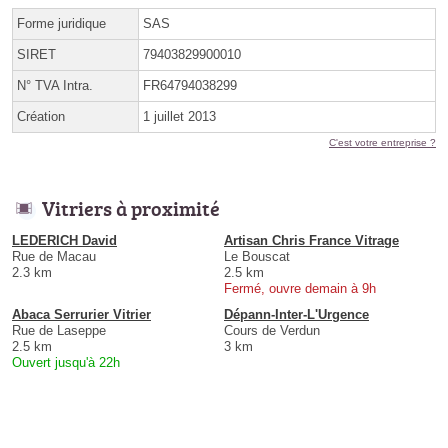
Forme juridique
SAS
SIRET
79403829900010
N° TVA Intra.
FR64794038299
Création
1 juillet 2013
C'est votre entreprise ?
Vitriers à proximité
LEDERICH David
Artisan Chris France Vitrage
Rue de Macau
Le Bouscat
2.3 km
2.5 km
Fermé, ouvre demain à 9h
Abaca Serrurier Vitrier
Dépann-Inter-L'Urgence
Rue de Laseppe
Cours de Verdun
2.5 km
3 km
Ouvert jusqu'à 22h