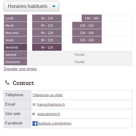
Lundi
9h - 12h
14h - 16h
Mardi
9h - 12h
13h - 16h
Mercredi
9h - 12h
13h - 16h
Jeudi
9h - 12h
13h - 16h
Vendredi
9h - 12h
Samedi
Fermé
Dimanche
Fermé
Signaler une erreur
Contact
Téléphone
Téléphoner au vitrier
Email
franceⓐatrimmo.fr
Site web
www.atrimmo.fr
Facebook
facebook.com/Atrimmo