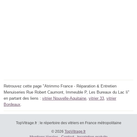
Retrouvez cette page "Atrimmo France - Réparation & Entretien
Menuiseries Rue Robert Caumont, Immeuble P, Les Bureaux du Lac Ii"
en partant des liens :
vitrier Nouvelle-Aquitaine
,
vitrier 33
,
vitrier
Bordeaux
.
TopVitrage.fr : le répertoire des vitriers en France métropolitaine
© 2026
TopVitrage.fr
Mentions légales
-
Contact
-
Inscription gratuite