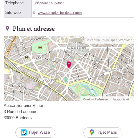
Téléphone
Téléphoner au vitrier
Site web
www.serrurier-bordeaux.com
Plan et adresse
© contributeurs OpenStreetMap
Corriger l’adresse ou la localisation
Abaca Serrurier Vitrier
3 Rue de Laseppe
33000 Bordeaux
Trajet Waze
Trajet Maps