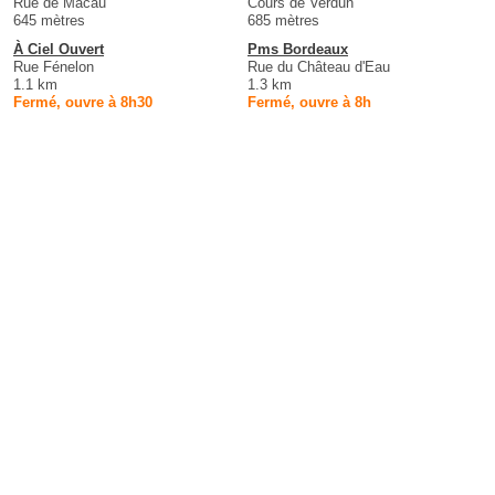
Rue de Macau
Cours de Verdun
645 mètres
685 mètres
À Ciel Ouvert
Pms Bordeaux
Rue Fénelon
Rue du Château d'Eau
1.1 km
1.3 km
Fermé, ouvre à 8h30
Fermé, ouvre à 8h