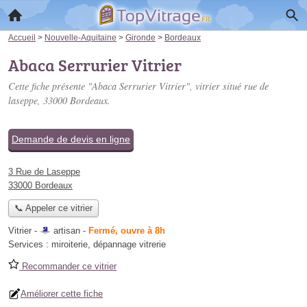
Accueil
>
Nouvelle-Aquitaine
>
Gironde
>
Bordeaux
Abaca Serrurier Vitrier
Cette fiche présente "Abaca Serrurier Vitrier", vitrier situé
rue de
laseppe
, 33000 Bordeaux.
Demande de devis en ligne
3 Rue de Laseppe
33000 Bordeaux
📞 Appeler ce vitrier
Vitrier -
artisan
-
Fermé, ouvre à 8h
Services :
miroiterie
,
dépannage vitrerie
Recommander ce vitrier
Améliorer cette fiche