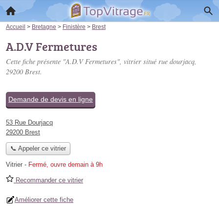
Accueil
>
Bretagne
>
Finistère
>
Brest
A.D.V Fermetures
Cette fiche présente "A.D.V Fermetures", vitrier situé
rue dourjacq
,
29200 Brest.
Demande de devis en ligne
53 Rue Dourjacq
29200 Brest
📞 Appeler ce vitrier
Vitrier
-
Fermé, ouvre demain à 9h
Recommander ce vitrier
Améliorer cette fiche