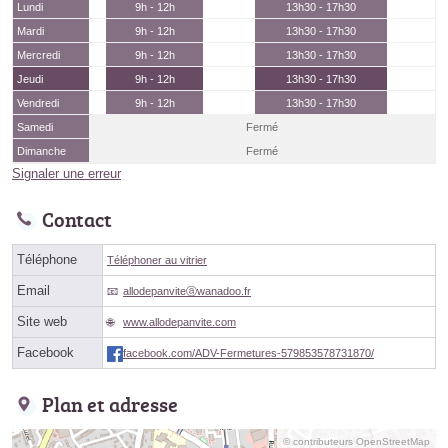
Lundi
9h - 12h
13h30 - 17h30
Mardi
9h - 12h
13h30 - 17h30
Mercredi
9h - 12h
13h30 - 17h30
Jeudi
9h - 12h
13h30 - 17h30
Vendredi
9h - 12h
13h30 - 17h30
Samedi
Fermé
Dimanche
Fermé
Signaler une erreur
Contact
Téléphone
Téléphoner au vitrier
Email
allodepanviteⓐwanadoo.fr
Site web
www.allodepanvite.com
Facebook
facebook.com/ADV-Fermetures-579853578731870/
Plan et adresse
© contributeurs OpenStreetMap