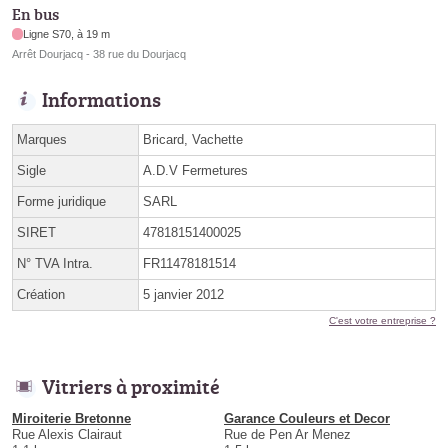
En bus
Ligne S70, à 19 m
Arrêt Dourjacq - 38 rue du Dourjacq
Informations
Marques
Bricard, Vachette
Sigle
A.D.V Fermetures
Forme juridique
SARL
SIRET
47818151400025
N° TVA Intra.
FR11478181514
Création
5 janvier 2012
C'est votre entreprise ?
Vitriers à proximité
Miroiterie Bretonne
Garance Couleurs et Decor
Rue Alexis Clairaut
Rue de Pen Ar Menez