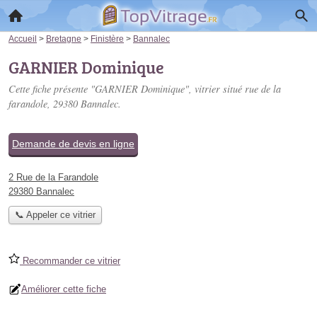
Accueil
>
Bretagne
>
Finistère
>
Bannalec
GARNIER Dominique
Cette fiche présente "GARNIER Dominique", vitrier situé
rue de la
farandole
, 29380 Bannalec.
Demande de devis en ligne
2 Rue de la Farandole
29380 Bannalec
📞 Appeler ce vitrier
Recommander ce vitrier
Améliorer cette fiche