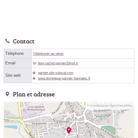
Contact
Téléphone
Téléphoner au vitrier
Email
dom.rachel.garnierⓐfree.fr
garnier.site-solocal.com
Site web
www.dominique-garnier-bannalec.fr
Plan et adresse
© contributeurs OpenStreetMap