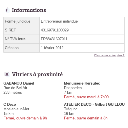
Informations
Forme juridique
Entrepreneur individuel
SIRET
43169791100029
N° TVA Intra.
FR88431697911
Création
1 février 2012
C'est votre entreprise ?
Vitriers à proximité
GABANOU Daniel
Menuiserie Kersulec
Rue de Bel Air
Rosporden
233 mètres
7 km
Fermé, ouvre mardi à 7h00
C Deco
ATELIER DECO - Gilbert GUILLOU
Moëlan-sur-Mer
Trégunc
15 km
16 km
Fermé, ouvre demain à 9h
Fermé, ouvre demain à 8h