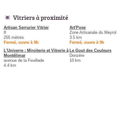
Vitriers à proximité
Artisan Serrurier Vitrier
Art'Pose
8
Zone Artisanale du Meyrol
255 mètres
3.5 km
Fermé, ouvre à 9h
Fermé, ouvre à 9h
L'Univerre : Miroiterie et Vitrerie à
Le Gout des Couleurs
Montélimar
Donzère
avenue de la Feuillade
10 km
4.4 km