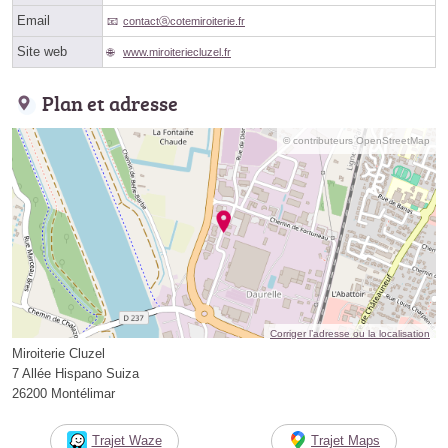
Email
contactⓐcotemiroiterie.fr
Site web
www.miroiteriecluzel.fr
Plan et adresse
© contributeurs OpenStreetMap
Corriger l’adresse ou la localisation
Miroiterie Cluzel
7 Allée Hispano Suiza
26200 Montélimar
Trajet Waze
Trajet Maps