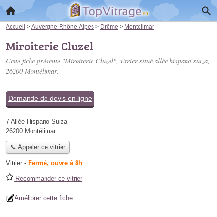
Accueil
>
Auvergne-Rhône-Alpes
>
Drôme
>
Montélimar
Miroiterie Cluzel
Cette fiche présente "Miroiterie Cluzel", vitrier situé
allée hispano suiza
,
26200 Montélimar.
Demande de devis en ligne
7 Allée Hispano Suiza
26200 Montélimar
📞 Appeler ce vitrier
Vitrier
-
Fermé, ouvre à 8h
Recommander ce vitrier
Améliorer cette fiche