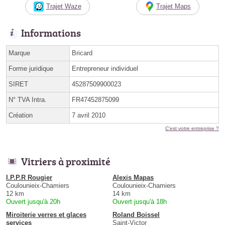
Trajet Waze
Trajet Maps
Informations
Marque
Bricard
Forme juridique
Entrepreneur individuel
SIRET
45287509900023
N° TVA Intra.
FR47452875099
Création
7 avril 2010
C'est votre entreprise ?
Vitriers à proximité
I.P.P.R Rougier
Alexis Mapas
Coulounieix-Chamiers
Coulounieix-Chamiers
12 km
14 km
Ouvert jusqu'à 20h
Ouvert jusqu'à 18h
Miroiterie verres et glaces
Roland Boissel
services
Saint-Victor