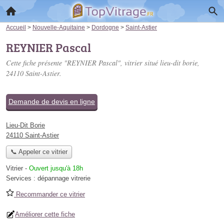
Accueil
>
Nouvelle-Aquitaine
>
Dordogne
>
Saint-Astier
REYNIER Pascal
Cette fiche présente "REYNIER Pascal", vitrier situé
lieu-dit borie
,
24110 Saint-Astier.
Demande de devis en ligne
Lieu-Dit Borie
24110 Saint-Astier
📞 Appeler ce vitrier
Vitrier
-
Ouvert jusqu'à 18h
Services :
dépannage vitrerie
Recommander ce vitrier
Améliorer cette fiche