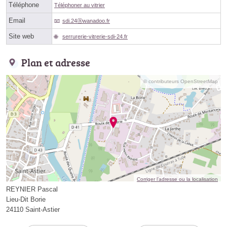
Téléphone
Téléphoner au vitrier
Email
sdi.24ⓐwanadoo.fr
Site web
serrurerie-vitrerie-sdi-24.fr
Plan et adresse
© contributeurs OpenStreetMap
Corriger l’adresse ou la localisation
REYNIER Pascal
Lieu-Dit Borie
24110 Saint-Astier