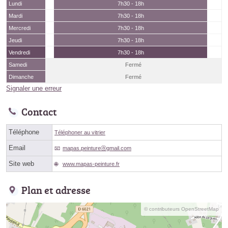
Lundi
7h30 - 18h
Mardi
7h30 - 18h
Mercredi
7h30 - 18h
Jeudi
7h30 - 18h
Vendredi
7h30 - 18h
Samedi
Fermé
Dimanche
Fermé
Signaler une erreur
Contact
Téléphone
Téléphoner au vitrier
Email
mapas.peintureⓐgmail.com
Site web
www.mapas-peinture.fr
Plan et adresse
© contributeurs OpenStreetMap