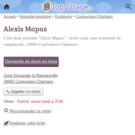
Accueil
>
Nouvelle-Aquitaine
>
Dordogne
>
Coulounieix-Chamiers
Alexis Mapas
Cette fiche présente "Alexis Mapas", vitrier situé
zone artisanale la
rampinsolle
, 24660 Coulounieix-Chamiers.
Demande de devis en ligne
Zone Artisanale la Rampinsolle
24660 Coulounieix-Chamiers
📞 Appeler ce vitrier
Vitrier
-
Fermé, ouvre lundi à 7h30
Recommander ce vitrier
Améliorer cette fiche