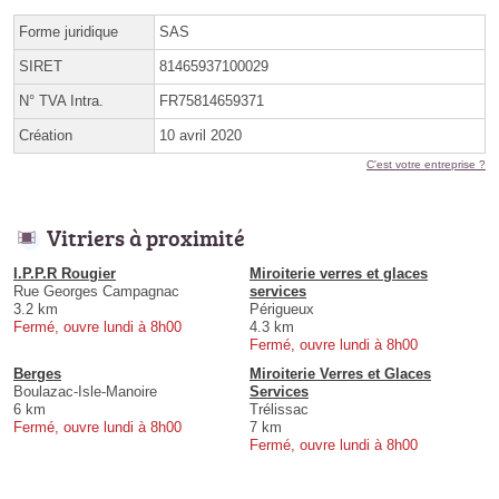
Forme juridique
SAS
SIRET
81465937100029
N° TVA Intra.
FR75814659371
Création
10 avril 2020
C'est votre entreprise ?
Vitriers à proximité
I.P.P.R Rougier
Miroiterie verres et glaces
Rue Georges Campagnac
services
3.2 km
Périgueux
Fermé, ouvre lundi à 8h00
4.3 km
Fermé, ouvre lundi à 8h00
Berges
Miroiterie Verres et Glaces
Boulazac-Isle-Manoire
Services
6 km
Trélissac
Fermé, ouvre lundi à 8h00
7 km
Fermé, ouvre lundi à 8h00