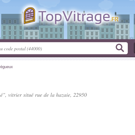
régueux
é", vitrier situé
rue de la hazaie
, 22950