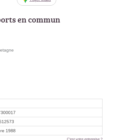
ports en commun
retagne
7300017
612573
re 1988
C'est votre entreprise ?