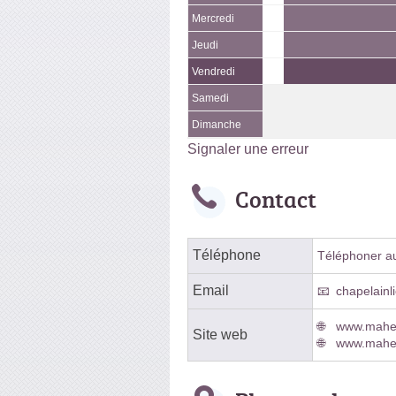
Mercredi
Jeudi
Vendredi
Samedi
Dimanche
Signaler une erreur
Contact
Téléphone
Téléphoner au 
Email
chapelainl
www.mahe-
Site web
www.mahe-