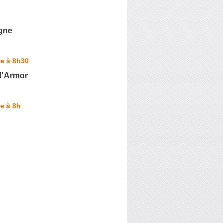
gne
e à 8h30
 d'Armor
e à 8h