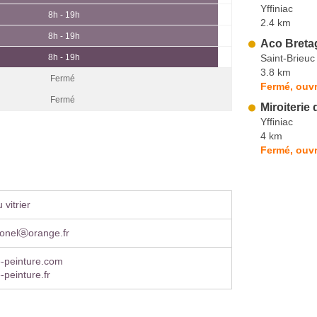
Yffiniac
8h - 19h
2.4 km
8h - 19h
Aco Breta
Saint-Brieuc
8h - 19h
3.8 km
Fermé
Fermé, ouvr
Fermé
Miroiterie
Yffiniac
4 km
Fermé, ouvr
vitrier
ionelⓐorange.fr
peinture.com
peinture.fr