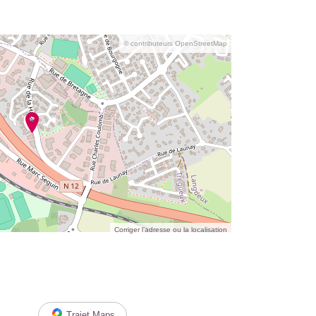
© contributeurs OpenStreetMap
Corriger l’adresse ou la localisation
Trajet Maps