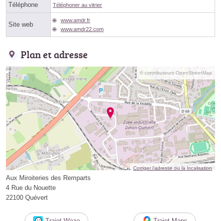
Téléphone
Téléphoner au vitrier
www.amdr.fr
Site web
www.amdr22.com
Plan et adresse
© contributeurs OpenStreetMap
Corriger l’adresse ou la localisation
Aux Miroiteries des Remparts
4 Rue du Nouette
22100 Quévert
Trajet Waze
Trajet Maps