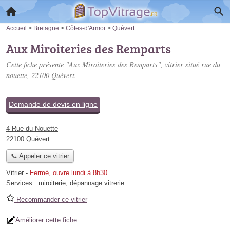
Accueil
>
Bretagne
>
Côtes-d'Armor
>
Quévert
Aux Miroiteries des Remparts
Cette fiche présente "Aux Miroiteries des Remparts", vitrier situé
rue du
nouette
, 22100 Quévert.
Demande de devis en ligne
4 Rue du Nouette
22100 Quévert
📞 Appeler ce vitrier
Vitrier
-
Fermé, ouvre lundi à 8h30
Services :
miroiterie
,
dépannage vitrerie
Recommander ce vitrier
Améliorer cette fiche