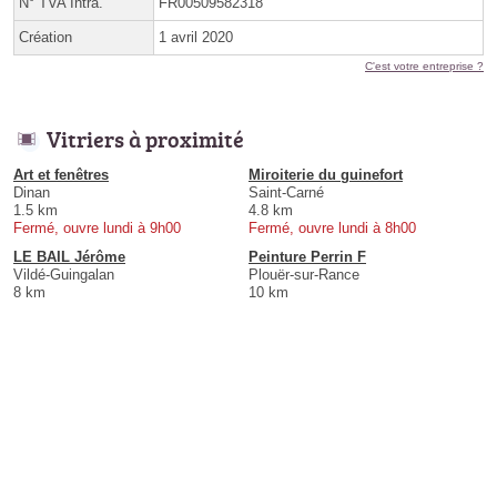
N° TVA Intra.
FR00509582318
Création
1 avril 2020
C'est votre entreprise ?
Vitriers à proximité
Art et fenêtres
Miroiterie du guinefort
Dinan
Saint-Carné
1.5 km
4.8 km
Fermé, ouvre lundi à 9h00
Fermé, ouvre lundi à 8h00
LE BAIL Jérôme
Peinture Perrin F
Vildé-Guingalan
Plouër-sur-Rance
8 km
10 km