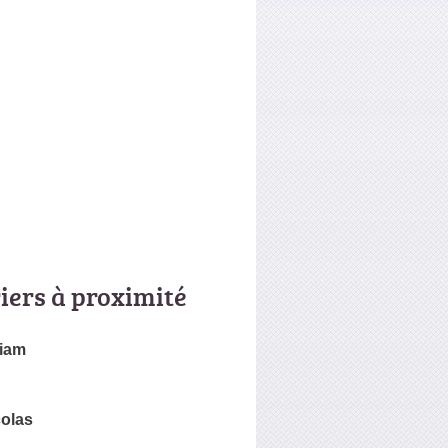
riers à proximité
iam
colas