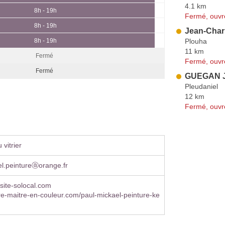
4.1 km
8h - 19h
Fermé, ouvr
8h - 19h
Jean-Char
Plouha
8h - 19h
11 km
Fermé
Fermé, ouvr
Fermé
GUEGAN J
Pleudaniel
12 km
Fermé, ouvr
vitrier
l.peintureⓐorange.fr
site-solocal.com
e-maitre-en-couleur.com/paul-mickael-peinture-ke