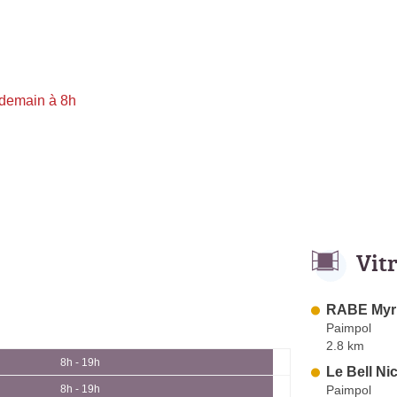
 demain à 8h
Vit
RABE Myr
Paimpol
2.8 km
8h - 19h
Le Bell Ni
Paimpol
8h - 19h