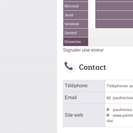
Mercredi
Jeudi
Vendredi
Samedi
Dimanche
Signaler une erreur
Contact
Téléphone
Téléphoner au 
Email
paulmickae
paulmicka.
Site web
www.peintr
rfot