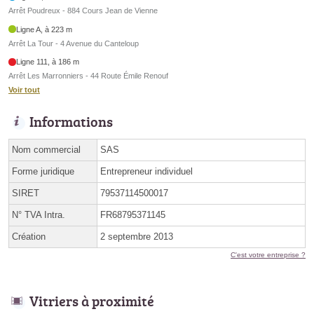
Arrêt Poudreux - 884 Cours Jean de Vienne
Ligne A, à 223 m
Arrêt La Tour - 4 Avenue du Canteloup
Ligne 111, à 186 m
Arrêt Les Marronniers - 44 Route Émile Renouf
Voir tout
Informations
Nom commercial
SAS
Forme juridique
Entrepreneur individuel
SIRET
79537114500017
N° TVA Intra.
FR68795371145
Création
2 septembre 2013
C'est votre entreprise ?
Vitriers à proximité