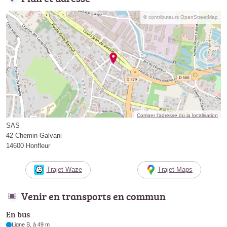
© contributeurs OpenStreetMap
Corriger l’adresse ou la localisation
SAS
42 Chemin Galvani
14600 Honfleur
Trajet Waze
Trajet Maps
Venir en transports en commun
En bus
Ligne B, à 49 m