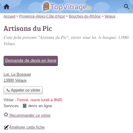
Accueil
>
Provence-Alpes-Côte d'Azur
>
Bouches-du-Rhône
>
Velaux
Artisans du Pic
Cette fiche présente "Artisans du Pic", vitrier situé
lot. le bosquet
, 13880
Velaux.
Demande de devis en ligne
Lot. Le Bosquet
13880 Velaux
📞 Appeler ce vitrier
Vitrier
-
Fermé, ouvre lundi à 8h00
Services :
devis en ligne
Recommander ce vitrier
Améliorer cette fiche