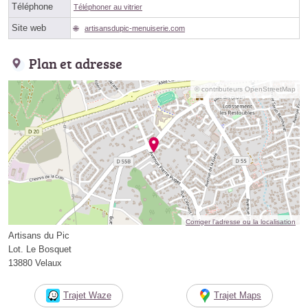
Téléphone
Téléphoner au vitrier
Site web
artisansdupic-menuiserie.com
Plan et adresse
© contributeurs OpenStreetMap
Corriger l’adresse ou la localisation
Artisans du Pic
Lot. Le Bosquet
13880 Velaux
Trajet Waze
Trajet Maps