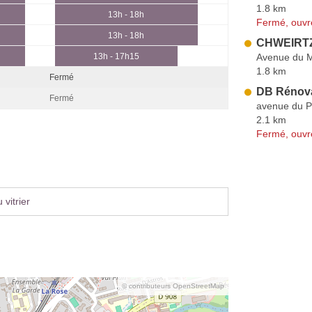
1.8 km
13h - 18h
Fermé, ouvr
13h - 18h
CHWEIRTZ
Avenue du M
13h - 17h15
1.8 km
Fermé
DB Rénov
Fermé
avenue du P
2.1 km
Fermé, ouvr
vitrier
© contributeurs OpenStreetMap