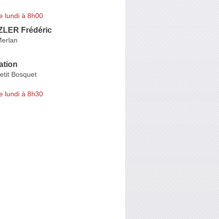
e lundi à 8h00
LER Frédéric
erlan
ation
etit Bosquet
e lundi à 8h30