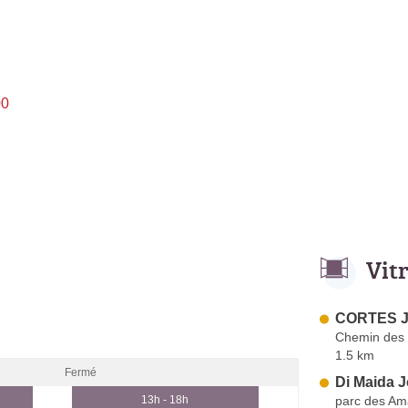
00
Vit
CORTES J
Chemin des
1.5 km
Fermé
Di Maida 
parc des Am
13h - 18h